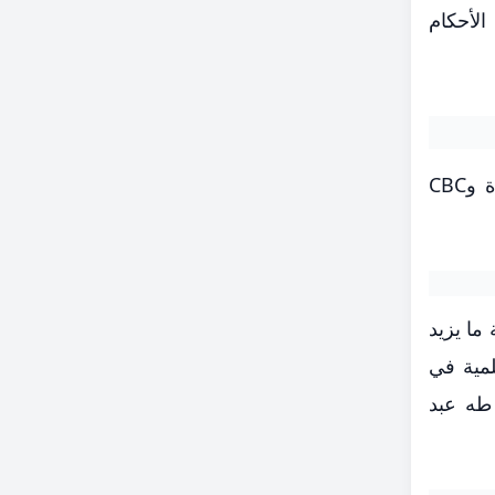
الأحكام
يهدف البرنامج إلى اكتشاف المواهب الجديدة في تجويد وترتيل القرآن الكريم، حيث يذاع على قنوات الحياة وCBC
ما يزيد
لمية في
طه عبد