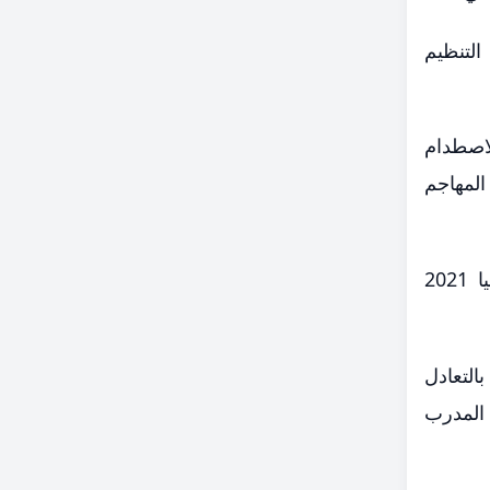
التنظيم
لاصطدام
المهاجم
على الجانب الآخر، يدخل منتخب جزر القمر المباراة بطموح تكرار إنجاز مشاركته الوحيدة في أمم إفريقيا 2021
التعادل
 المدرب