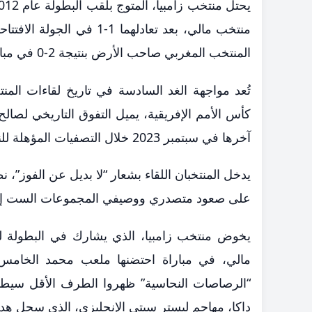
منتخب مالي، بعد تعادلهما
المنتخب المغربي صاحب الأرض بنتيجة 2-0 في مباراة الافتتاح.
تُعد مواجهة الغد السادسة في تاريخ لقاءات المنت
كأس الأمم الإفريقية، يميل التفوق التاريخي لصال
آخرها في سبتمبر 2023 خلال التصفيات المؤهلة للنسخة الماضية التي أقيمت في كوت ديفوار.
يدخل المنتخبان اللقاء بشعار “لا بديل عن الفوز”، ن
على صعود متصدري ووصيفي المجموعات الست إلى دور الـ16، إضافة إلى أفضل أربعة منتخبات تحت
يخوض منتخب زامبيا، الذي يشارك في البطولة للم
مالي، في مباراة احتضنها ملعب محمد الخامس ب
“الرصاصات النحاسية” ظهروا الطرف الأقل سيطر
داكا، مهاجم ليستر سيتي الإنجليزي، الذي سجل هدف 