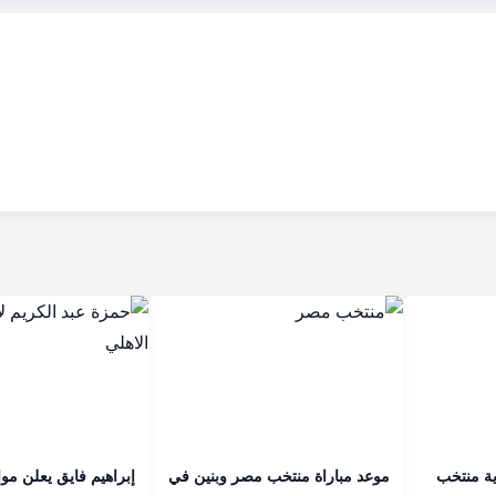
ة منتخب
موعد مباراة منتخب مصر وبنين في
إبراهيم فايق يعلن موا