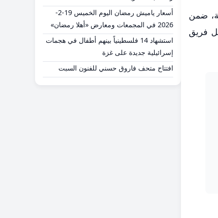
أسعار ياميش رمضان اليوم الخميس 19-2-
عة، ضمن
2026 في المجمعات ومعارض «أهلا رمضان»
كل فريق
استشهاد 14 فلسطينياً بينهم أطفال في هجمات
إسرائيلية جديدة على غزة
افتتاح متحف فاروق حسني للفنون السبت