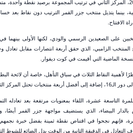
يحتل منتخب زامبيا، المتوج بلقب البطولة عام 2012، المركز الثاني في ترتيب المجموعة برصيد نقطة واحدة
 1-1 في الجولة الافتتاحية، بينما يتذيل منتخب جزر القمر الترتيب دون نقاط بعد خ
خبين على الصعيدين الرسمي والودي، لكنها الأولى بينهما في 
ح المنتخب الزامبي، الذي حقق أربعة انتصارات مقابل تعادل وح
ظرًا لأهمية النقاط الثلاث في سباق التأهل، خاصة أن لائحة الب
ل المركز الثالث.
رة التاسعة عشرة، اللقاء بمعنويات مرتفعة بعد تعادله الثم
الدار البيضاء، الذي يستضيف مواجهة جزر القمر أيضًا، و
ة، فإنهم نجحوا في اقتناص نقطة ثمينة بفضل خبرة نجمهم 
التعادل في الدقيقة الثانية من الوقت بدل الضائع للشوط الثا