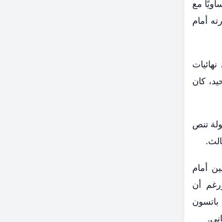
، متساويًا مع
سارته أمام
نهائيات
يد، كان
طولة تنص
ين أمام
رغم أن
باتسون
ني.